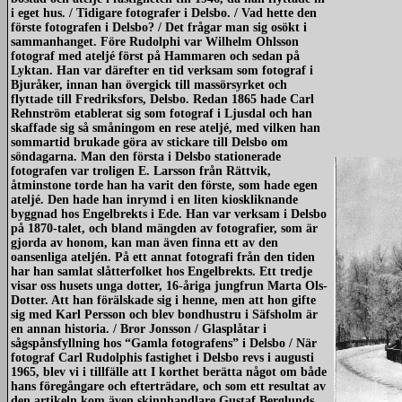
i eget hus. / Tidigare fotografer i Delsbo. / Vad hette den
förste fotografen i Delsbo? / Det frågar man sig osökt i
sammanhanget. Före Rudolphi var Wilhelm Ohlsson
fotograf med ateljé först på Hammaren och sedan på
Lyktan. Han var därefter en tid verksam som fotograf i
Bjuråker, innan han övergick till massörsyrket och
flyttade till Fredriksfors, Delsbo. Redan 1865 hade Carl
Rehnström etablerat sig som fotograf i Ljusdal och han
skaffade sig så småningom en rese ateljé, med vilken han
sommartid brukade göra av stickare till Delsbo om
söndagarna. Man den första i Delsbo stationerade
fotografen var troligen E. Larsson från Rättvik,
åtminstone torde han ha varit den förste, som hade egen
ateljé. Den hade han inrymd i en liten kioskliknande
byggnad hos Engelbrekts i Ede. Han var verksam i Delsbo
på 1870-talet, och bland mängden av fotografier, som är
gjorda av honom, kan man även finna ett av den
oansenliga ateljén. På ett annat fotografi från den tiden
har han samlat slåtterfolket hos Engelbrekts. Ett tredje
visar oss husets unga dotter, 16-åriga jungfrun Marta Ols-
Dotter. Att han förälskade sig i henne, men att hon gifte
sig med Karl Persson och blev bondhustru i Säfsholm är
en annan historia. / Bror Jonsson / Glasplåtar i
sågspånsfyllning hos “Gamla fotografens” i Delsbo / När
fotograf Carl Rudolphis fastighet i Delsbo revs i augusti
1965, blev vi i tillfälle att I korthet berätta något om både
hans föregångare och efterträdare, och som ett resultat av
den artikeln kom även skinnhandlare Gustaf Berglunds