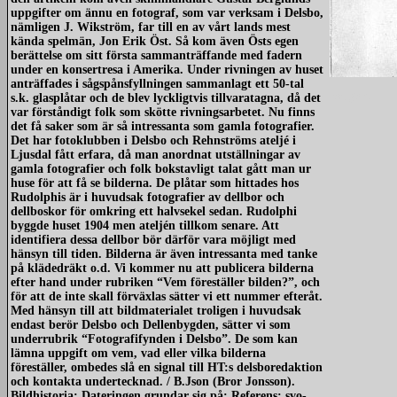
uppgifter om ännu en fotograf, som var verksam i Delsbo,
nämligen J. Wikström, far till en av vårt lands mest
kända spelmän, Jon Erik Öst. Så kom även Östs egen
berättelse om sitt första sammanträffande med fadern
under en konsertresa i Amerika. Under rivningen av huset
anträffades i sågspånsfyllningen sammanlagt ett 50-tal
redigera
s.k. glasplåtar och de blev lyckligtvis tillvaratagna, då det
var förståndigt folk som skötte rivningsarbetet. Nu finns
det få saker som är så intressanta som gamla fotografier.
Det har fotoklubben i Delsbo och Rehnströms ateljé i
Ljusdal fått erfara, då man anordnat utställningar av
gamla fotografier och folk bokstavligt talat gått man ur
huse för att få se bilderna. De plåtar som hittades hos
Rudolphis är i huvudsak fotografier av dellbor och
dellboskor för omkring ett halvsekel sedan. Rudolphi
byggde huset 1904 men ateljén tillkom senare. Att
identifiera dessa dellbor bör därför vara möjligt med
hänsyn till tiden. Bilderna är även intressanta med tanke
på klädedräkt o.d. Vi kommer nu att publicera bilderna
efter hand under rubriken “Vem föreställer bilden?”, och
för att de inte skall förväxlas sätter vi ett nummer efteråt.
Med hänsyn till att bildmaterialet troligen i huvudsak
endast berör Delsbo och Dellenbygden, sätter vi som
underrubrik “Fotografifynden i Delsbo”. De som kan
lämna uppgift om vem, vad eller vilka bilderna
föreställer, ombedes slå en signal till HT:s delsboredaktion
och kontakta undertecknad. / B.Json (Bror Jonsson).
Bildhistoria: Dateringen grundar sig på: Referens: svo-