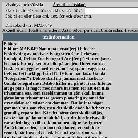
Visnings- och söksida.
Åter till startsidan!
Skriv in ditt sökord här och klicka på "Sök":
Sök på ett eller flera ord, t.ex. för och efternamn.
Ditt sökord var: MAB-049
Aktuell sida:1 Totalt antal sidor:1 Antal bilder per sida:10 sista sidan: 
textinformation
Bildtext:
Bild nr: MAB-049 Namn på person(er) i bilden::
Beskrivning av motivet: Fotografen Carl Pehrsson-
Rudolphi, Delsbo Ede Fotografi Ateljéer på vintern (stort
format). Ett mycket bra bild på ateljén. Huset var det
första som byggdes med isolerande sågspån i väggarna i
Delsbo. I ett urklipp från HT 19 kan man läsa: Gamla
“fotografens” i Delsbo skall nu jämnas med marken./
Gamla fotografens i Delsbo håller nu på att rivas. Inte för
att ge plats åt något modernare hus men för att den lilla
trivsamma oas, som fågeldammen ut gör, skall kunna
göras ännu trivsammare genom planering av området
strax söder och väster om dammen. Det är inte något
gammalt hus som rivs, men det skulle ändå ha behövt en
grundlig reparation. När det häromåret skulle säljas,
tyckte man på kommunalt håll, att det borde rivas. Det
var anledningen till att kommunen köpte fastigheten.
Ändå känner den, som bott på platsen, ett stänk av
vemod, när huset rivs ned. För många ortsbor var ju
gamla fotografens platsen, där man tillbringat några av