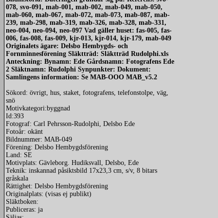
078, svo-091, mab-001, mab-002, mab-049, mab-050,
mab-060, mab-067, mab-072, mab-073, mab-087, mab-
239, mab-298, mab-319, mab-326, mab-328, mab-331,
neo-004, neo-094, neo-097 Vad gäller huset: fas-005, fas-
006, fas-008, fas-009, kjr-013, kjr-014, kjr-179, mab-049
Originalets ägare: Delsbo Hembygds- och
Fornminnesförening Släktträd: Släktträd Rudolphi.xls
Anteckning: Bynamn: Ede Gårdsnamn: Fotografens Ede
2 Släktnamn: Rudolphi Synpunkter: Dokument:
Samlingens information: Se MAB-OOO MAB_v5.2
Sökord: övrigt, hus, staket, fotografens, telefonstolpe, väg,
snö
Motivkategori:byggnad
Id:393
Fotograf: Carl Pehrsson-Rudolphi, Delsbo Ede
Fotoår: okänt
Bildnummer: MAB-049
Förening: Delsbo Hembygdsförening
Land: SE
Motivplats: Gävleborg. Hudiksvall, Delsbo, Ede
Teknik: inskannad påsiktsbild 17x23,3 cm, s/v, 8 bitars
gråskala
Rättighet: Delsbo Hembygdsförening
Originalplats: (visas ej publikt)
Släktboken:
Publiceras: ja
Säljas: