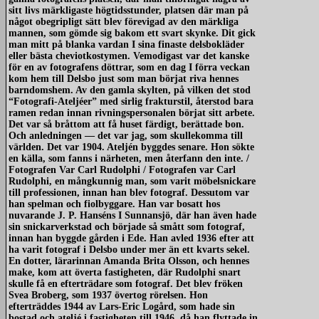
sitt livs märkligaste högtidsstunder, platsen där man på
något obegripligt sätt blev förevigad av den märkliga
mannen, som gömde sig bakom ett svart skynke. Dit gick
man mitt på blanka vardan I sina finaste delsbokläder
eller bästa cheviotkostymen. Vemodigast var det kanske
för en av fotografens döttrar, som en dag I förra veckan
kom hem till Delsbo just som man börjat riva hennes
barndomshem. Av den gamla skylten, på vilken det stod
“Fotografi-Ateljéer” med sirlig frakturstil, återstod bara
ramen redan innan rivningspersonalen börjat sitt arbete.
Det var så bråttom att få huset färdigt, berättade bon.
Och anledningen — det var jag, som skullekomma till
världen. Det var 1904. Ateljén byggdes senare. Hon sökte
en källa, som fanns i närheten, men återfann den inte. /
Fotografen Var Carl Rudolphi / Fotografen var Carl
Rudolphi, en mångkunnig man, som varit möbelsnickare
till professionen, innan han blev fotograf. Dessutom var
han spelman och fiolbyggare. Han var bosatt hos
nuvarande J. P. Hanséns I Sunnansjö, där han även hade
sin snickarverkstad och började så smått som fotograf,
innan han byggde gården i Ede. Han avled 1936 efter att
ha varit fotograf i Delsbo under mer än ett kvarts sekel.
En dotter, lärarinnan Amanda Brita Olsson, och hennes
make, kom att överta fastigheten, där Rudolphi snart
skulle få en efterträdare som fotograf. Det blev fröken
Svea Broberg, som 1937 övertog rörelsen. Hon
efterträddes 1944 av Lars-Eric Logård, som hade sin
bostad och ateljé i fastigheten till 1946, då han flyttade in