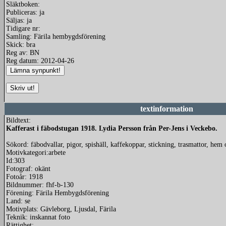
Släktboken:
Publiceras: ja
Säljas: ja
Tidigare nr:
Samling: Färila hembygdsförening
Skick: bra
Reg av: BN
Reg datum: 2012-04-26
textinformation
Bildtext:
Kafferast i fäbodstugan 1918. Lydia Persson från Per-Jens i Veckebo.
Sökord: fäbodvallar, pigor, spishäll, kaffekoppar, stickning, trasmattor, hem
Motivkategori:arbete
Id:303
Fotograf: okänt
Fotoår: 1918
Bildnummer: fhf-b-130
Förening: Färila Hembygdsförening
Land: se
Motivplats: Gävleborg, Ljusdal, Färila
Teknik: inskannat foto
Rättighet: