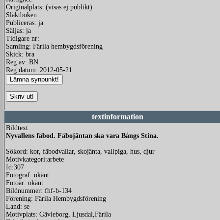
Originalplats: (visas ej publikt)
Släktboken:
Publiceras: ja
Säljas: ja
Tidigare nr:
Samling: Färila hembygdsförening
Skick: bra
Reg av: BN
Reg datum: 2012-05-21
textinformation
Bildtext:
Nyvallens fäbod. Fäbojäntan ska vara Bångs Stina.
Sökord: kor, fäbodvallar, skojänta, vallpiga, hus, djur
Motivkategori:arbete
Id:307
Fotograf: okänt
Fotoår: okänt
Bildnummer: fhf-b-134
Förening: Färila Hembygdsförening
Land: se
Motivplats: Gävleborg, Ljusdal,Färila