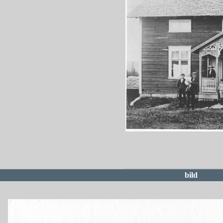
redigera
bild