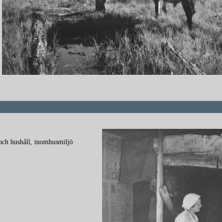
redigera
 och hushåll, inomhusmiljö