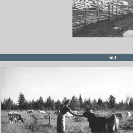
redigera
bild