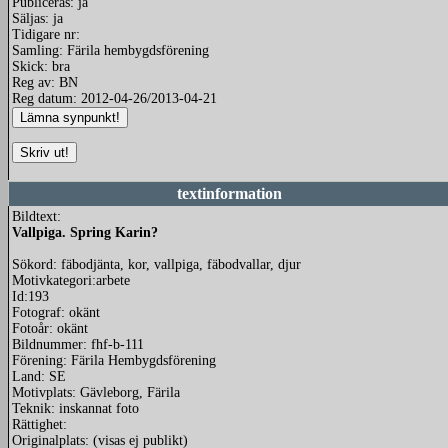
Publiceras: ja
Säljas: ja
Tidigare nr:
Samling: Färila hembygdsförening
Skick: bra
Reg av: BN
Reg datum: 2012-04-26/2013-04-21
textinformation
Bildtext:
Vallpiga. Spring Karin?
Sökord: fäbodjänta, kor, vallpiga, fäbodvallar, djur
Motivkategori:arbete
Id:193
Fotograf: okänt
Fotoår: okänt
Bildnummer: fhf-b-111
Förening: Färila Hembygdsförening
Land: SE
Motivplats: Gävleborg, Färila
Teknik: inskannat foto
Rättighet:
Originalplats: (visas ej publikt)