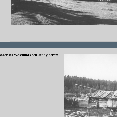
redigera
l höger ses Wästlunds och Jenny Ström.