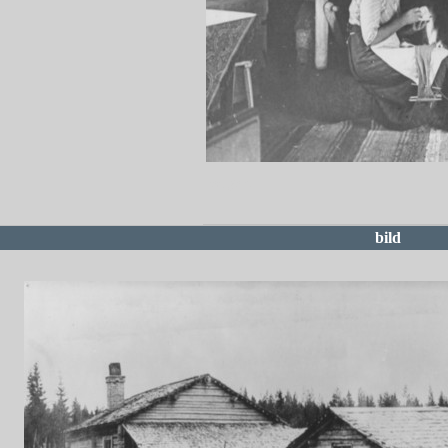
redigera
bild