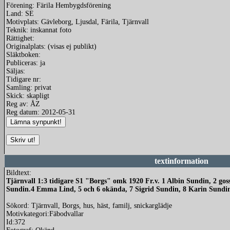
Förening: Färila Hembygdsförening
Land: SE
Motivplats: Gävleborg, Ljusdal, Färila, Tjärnvall
Teknik: inskannat foto
Rättighet:
Originalplats: (visas ej publikt)
Släktboken:
Publiceras: ja
Säljas:
Tidigare nr:
Samling: privat
Skick: skapligt
Reg av: ÅZ
Reg datum: 2012-05-31
textinformation
Bildtext:
Tjärnvall 1:3 tidigare S1 "Borgs" omk 1920 Fr.v. 1 Albin Sundin, 2 go
Sundin.4 Emma Lind, 5 och 6 okända, 7 Sigrid Sundin, 8 Karin Sundin
Sökord: Tjärnvall, Borgs, hus, häst, familj, snickarglädje
Motivkategori:Fäbodvallar
Id:372