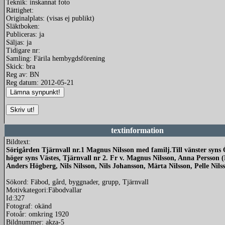
Teknik: inskannat foto
Rättighet:
Originalplats: (visas ej publikt)
Släktboken:
Publiceras: ja
Säljas: ja
Tidigare nr:
Samling: Färila hembygdsförening
Skick: bra
Reg av: BN
Reg datum: 2012-05-21
textinformation
Bildtext:
Sörigården Tjärnvall nr.1 Magnus Nilsson med familj.Till vänster syns Ös
höger syns Västes, Tjärnvall nr 2. Fr v. Magnus Nilsson, Anna Persson 
Anders Högberg, Nils Nilsson, Nils Johansson, Märta Nilsson, Pelle Nils
Sökord: Fäbod, gård, byggnader, grupp, Tjärnvall
Motivkategori:Fäbodvallar
Id:327
Fotograf: okänd
Fotoår: omkring 1920
Bildnummer: akza-5