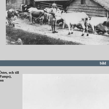
redigera
bild
tes, och till
(Pamps),
son