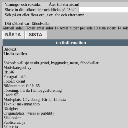
Visnings- och söksida.
Åter till startsidan!
Skriv in ditt sökord här och klicka på "Sök":
Sök på ett eller flera ord, t.ex. för och efternamn.
Ditt sökord var: fäbodvallar
Aktuell sida:1 Totalt antal sidor:14 Antal bilder per sida:10 sista sidan: 14 
textinformation
Bildtext:
Lindstavallen
Sökord: vall sjö utsikt grind, byggnader, natur, fäbodvallar
Motivkategori:vy
Id:146
Fotograf: okänt
Fotoår: okänt
Bildnummer: fhf-b-65
Förening: Färila Hembygdsförening
Land: SE
Motivplats: Gävleborg, Färila, Lindsta
Teknik: inskannat foto
Rättighet:
Originalplats: (visas ej publikt)
Släktboken:
Publiceras: ja
Säljas: ja