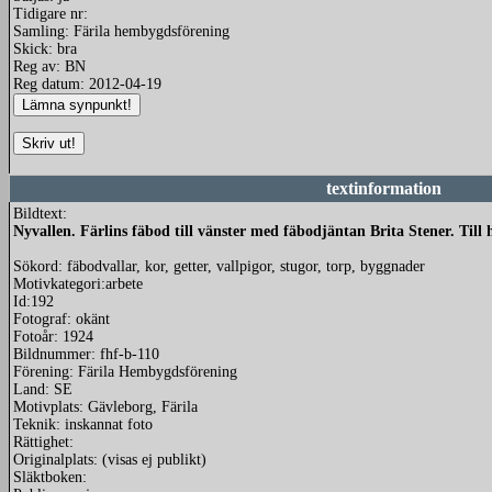
Tidigare nr:
Samling: Färila hembygdsförening
Skick: bra
Reg av: BN
Reg datum: 2012-04-19
textinformation
Bildtext:
Nyvallen. Färlins fäbod till vänster med fäbodjäntan Brita Stener. Til
Sökord: fäbodvallar, kor, getter, vallpigor, stugor, torp, byggnader
Motivkategori:arbete
Id:192
Fotograf: okänt
Fotoår: 1924
Bildnummer: fhf-b-110
Förening: Färila Hembygdsförening
Land: SE
Motivplats: Gävleborg, Färila
Teknik: inskannat foto
Rättighet:
Originalplats: (visas ej publikt)
Släktboken: