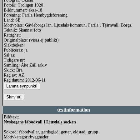
Fotograf: Okänd
Fotoår: Troligen 1920
Bildnummer: akza-18
Förening: Färila Hembygdsförening
Land: SE
Motivplats: Gävleborgs län, Ljusdals kommun, Färila , Tjärnvall, Borgs.
Teknik: Skannat foto
Rättighet:
Originalplats: (visas ej publikt)
Släktboken:
Publiceras: ja
Säljas:
Tidigare nr:
Samling: Åke Zäll arkiv
Skick: Bra
Reg av: ÅZ
Reg datum: 2012-06-11
textinformation
Bildtext:
Nyskogens fäbodvall i Ljusdals socken
Sökord: fäbodvallar, gärdsgård, getter, eldstad, grupp
Motivkategori:byggnader