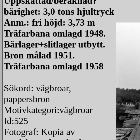
Uppskattad/beräknad?
bärighet: 3,0 tons hjultryck
Anm.: fri höjd: 3,73 m
Träfarbana omlagd 1948.
Bärlager+slitlager utbytt.
Bron målad 1951.
Träfarbana omlagd 1958
Sökord: vägbroar,
pappersbron
Motivkategori:vägbroar
Id:525
Fotograf: Kopia av