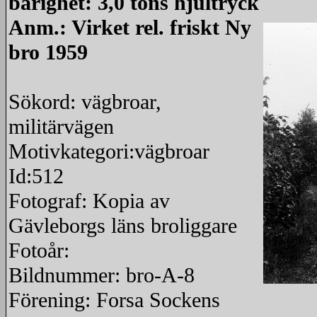
bärighet: 3,0 tons hjultryck
Anm.: Virket rel. friskt Ny
bro 1959
Sökord: vägbroar,
militärvägen
Motivkategori:vägbroar
Id:512
Fotograf: Kopia av
Gävleborgs läns broliggare
Fotoår:
Bildnummer: bro-A-8
Förening: Forsa Sockens
redigera