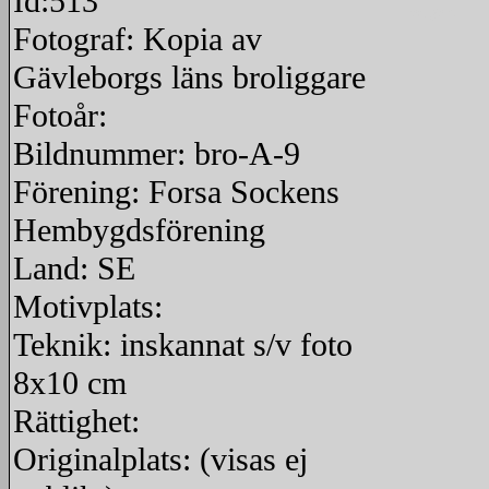
Id:513
redigera
Fotograf: Kopia av
Gävleborgs läns broliggare
Fotoår:
Bildnummer: bro-A-9
Förening: Forsa Sockens
Hembygdsförening
Land: SE
Motivplats:
Teknik: inskannat s/v foto
8x10 cm
Rättighet:
Originalplats: (visas ej