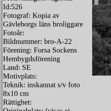
Id:526
Fotograf: Kopia av
Gävleborgs läns broliggare
Fotoår:
Bildnummer: bro-A-22
Förening: Forsa Sockens
Hembygdsförening
Land: SE
Motivplats:
redigera
Teknik: inskannat s/v foto
8x10 cm
Rättighet:
Originalplats: (visas ej