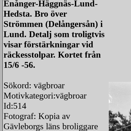
Enånger-Häggnäs-Lund-
Hedsta. Bro över
Strömmen (Delångersån) i
Lund. Detalj som troligtvis
visar förstärkningar vid
räckesstolpar. Kortet från
15/6 -56.
Sökord: vägbroar
Motivkategori:vägbroar
Id:514
Fotograf: Kopia av
Gävleborgs läns broliggare