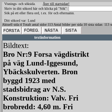
Visnings- och söksida.
Åter till startsidan!
Skriv in ditt sökord här och klicka på "Sök":
Sök på ett eller flera ord, t.ex. för och efternamn.
Ditt sökord var: Lund
Aktuell sida:4 Totalt antal sidor:113 Antal bilder per sida:10 sista sidan: 1
textinformation
Bildtext:
Bro Nr:9 Forsa vägdistrikt
på väg Lund-Iggesund,
Ybäckskulverten. Bron
byggd 1923 med
stadsbidrag av N.S.
Konstruktion: Valv. Fri
brobredd: 4,60 m. Fri