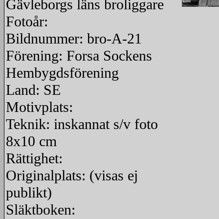
Gävleborgs läns broliggare
Fotoår:
redigera
Bildnummer: bro-A-21
Förening: Forsa Sockens
Hembygdsförening
Land: SE
Motivplats:
Teknik: inskannat s/v foto
8x10 cm
Rättighet:
Originalplats: (visas ej
publikt)
Släktboken: