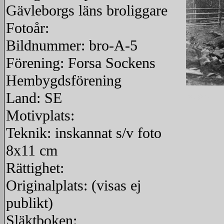
Gävleborgs läns broliggare
Fotoår:
Bildnummer: bro-A-5
Förening: Forsa Sockens
Hembygdsförening
Land: SE
redigera
Motivplats:
Teknik: inskannat s/v foto
8x11 cm
Rättighet:
Originalplats: (visas ej
publikt)
Släktboken: