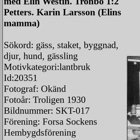
med Elin Westin. Tronbo 1:2
Petters. Karin Larsson (Elins
mamma)
Sökord: gäss, staket, byggnad,
djur, hund, gässling
Motivkategori:lantbruk
Id:20351
Fotograf: Okänd
Fotoår: Troligen 1930
Bildnummer: SKT-017
Förening: Forsa Sockens
Hembygdsförening