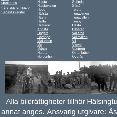
Halsta
Sofiedal
utsocknes
Halstavallen
Sörrå
Våra äldsta bilder?
Hede
Tolsta
Senast inlagda!
Hållsta
Tunaolmen
Håsta
Tunavallen
Hällby
Tunbyn
Hällsäter
Ulfsta
Knösta
Ullsäter
Lingarö
Vallarna
Lövänge
Vallaviken
Maludden
Vii
Mo
Visvall
Måsta
Västerrå
Narsta
Östanbräck
Nordenholm
Överås
Alla bildrättigheter tillhör Hälsi
annat anges.
Ansvarig utgivare: Å