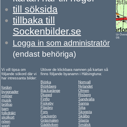
t
ill söksida
t
illbaka till
Sockenbilder.se
Ur Över
09.
Logga in som administratör
(endast behöriga)
Vi vill tipsa om
Utöver de klickbara namnen på kartan så
följande sökord där vi
finns följande byanamn i Hälsingtuna:
har intressanta bilder:
Björka
Norrvall
Björkberg
Nylandet
fordon
Bäckaränge
Olmen
byggnader
Djuped
Risberg
miljöer
Finflo
Sandvalla
musik
Fiskeby
Sanna
bröllop
Fläsbro
Silja
barn
Fors
Skogsta
folkdräkt
Gackerön
Skålbo
skolkort
Gräsmalen
Slasta
nöjen
Gäddviken
Smälsk
sport