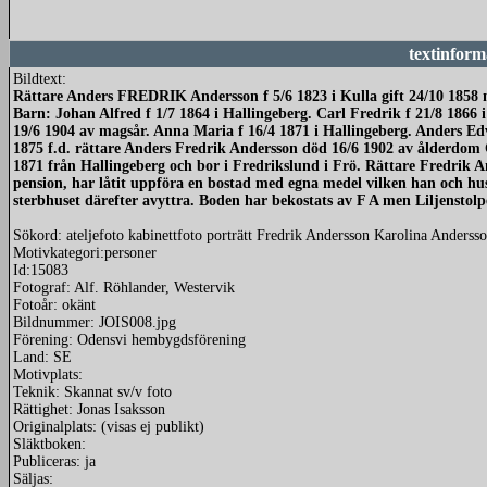
textinform
Bildtext:
Rättare Anders FREDRIK Andersson f 5/6 1823 i Kulla gift 24/10 1858
Barn: Johan Alfred f 1/7 1864 i Hallingeberg. Carl Fredrik f 21/8 1866
19/6 1904 av magsår. Anna Maria f 16/4 1871 i Hallingeberg. Anders Edv
1875 f.d. rättare Anders Fredrik Andersson död 16/6 1902 av ålderdom
1871 från Hallingeberg och bor i Fredrikslund i Frö. Rättare Fredrik A
pension, har låtit uppföra en bostad med egna medel vilken han och hu
sterbhuset därefter avyttra. Boden har bekostats av F A men Liljenstolpe t
Sökord: ateljefoto kabinettfoto porträtt Fredrik Andersson Karolina Anderss
Motivkategori:personer
Id:15083
Fotograf: Alf. Röhlander, Westervik
Fotoår: okänt
Bildnummer: JOIS008.jpg
Förening: Odensvi hembygdsförening
Land: SE
Motivplats:
Teknik: Skannat sv/v foto
Rättighet: Jonas Isaksson
Originalplats: (visas ej publikt)
Släktboken:
Publiceras: ja
Säljas: