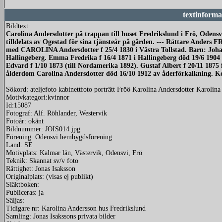
textinforma
Bildtext:
Carolina Andersdotter på trappan till huset Fredrikslund i Frö, Odens
tilldelats av Ogestad för sina tjänsteår på gården. --- Rättare Anders 
med CAROLINA Andersdotter f 25/4 1830 i Västra Tollstad. Barn: Johan 
Hallingeberg. Emma Fredrika f 16/4 1871 i Hallingeberg död 19/6 1904 
Edvard f 1/10 1873 (till Nordamerika 1892). Gustaf Albert f 20/11 1875
ålderdom Carolina Andersdotter död 16/10 1912 av åderförkalkning. Ko
Sökord: ateljefoto kabinettfoto porträtt Fröö Karolina Andersdotter Karolina
Motivkategori:kvinnor
Id:15087
Fotograf: Alf. Röhlander, Westervik
Fotoår: okänt
Bildnummer: JOIS014.jpg
Förening: Odensvi hembygdsförening
Land: SE
Motivplats: Kalmar län, Västervik, Odensvi, Frö
Teknik: Skannat sv/v foto
Rättighet: Jonas Isaksson
Originalplats: (visas ej publikt)
Släktboken:
Publiceras: ja
Säljas:
Tidigare nr: Karolina Andersson hus Fredrikslund
Samling: Jonas Isakssons privata bilder