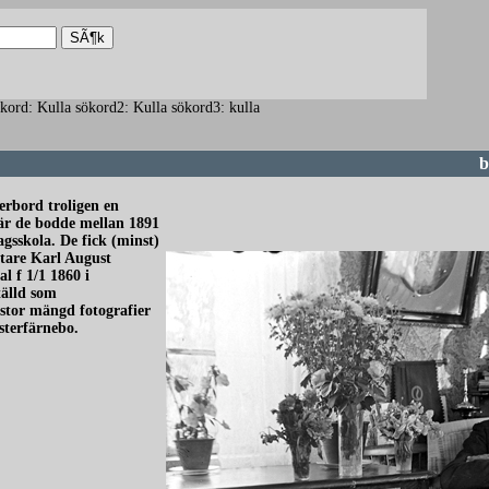
sökord: Kulla sökord2: Kulla sökord3: kulla
b
erbord troligen en
där de bodde mellan 1891
gsskola. De fick (minst)
ttare Karl August
l f 1/1 1860 i
tälld som
 stor mängd fotografier
ästerfärnebo.