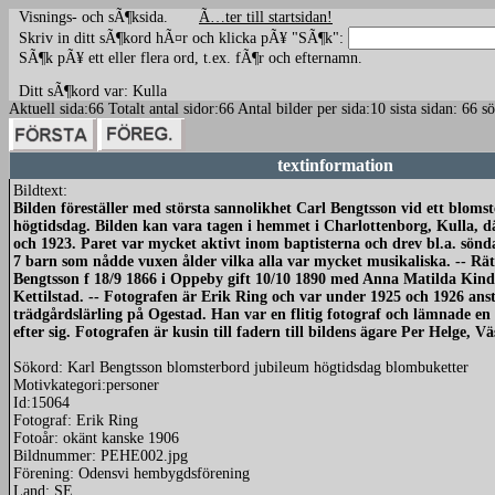
Visnings- och sÃ¶ksida.
Ã…ter till startsidan!
Skriv in ditt sÃ¶kord hÃ¤r och klicka pÃ¥ "SÃ¶k":
SÃ¶k pÃ¥ ett eller flera ord, t.ex. fÃ¶r och efternamn.
Ditt sÃ¶kord var: Kulla
Aktuell sida:66 Totalt antal sidor:66 Antal bilder per sida:10 sista sidan: 66 
textinformation
Bildtext:
Bilden föreställer med största sannolikhet Carl Bengtsson vid ett blomst
högtidsdag. Bilden kan vara tagen i hemmet i Charlottenborg, Kulla, 
och 1923. Paret var mycket aktivt inom baptisterna och drev bl.a. sönda
7 barn som nådde vuxen ålder vilka alla var mycket musikaliska. -- Rä
Bengtsson f 18/9 1866 i Oppeby gift 10/10 1890 med Anna Matilda Kinda
Kettilstad. -- Fotografen är Erik Ring och var under 1925 och 1926 ans
trädgårdslärling på Ogestad. Han var en flitig fotograf och lämnade en
efter sig. Fotografen är kusin till fadern till bildens ägare Per Helge, V
Sökord: Karl Bengtsson blomsterbord jubileum högtidsdag blombuketter
Motivkategori:personer
Id:15064
Fotograf: Erik Ring
Fotoår: okänt kanske 1906
Bildnummer: PEHE002.jpg
Förening: Odensvi hembygdsförening
Land: SE