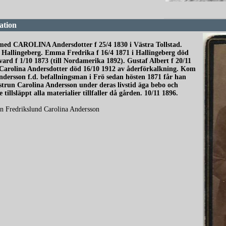
redigera
ation
 med CAROLINA Andersdotter f 25/4 1830 i Västra Tollstad.
 i Hallingeberg. Emma Fredrika f 16/4 1871 i Hallingeberg död
ard f 1/10 1873 (till Nordamerika 1892). Gustaf Albert f 20/11
 Carolina Andersdotter död 16/10 1912 av åderförkalkning. Kom
ndersson f.d. befallningsman i Frö sedan hösten 1871 får han
strun Carolina Andersson under deras livstid äga bebo och
illsläppt alla materialier tillfaller då gården. 10/11 1896.
on Fredrikslund Carolina Andersson