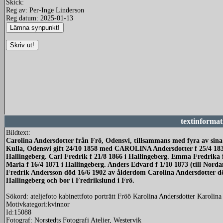
Skick:
Reg av: Per-Inge Linderson
Reg datum: 2025-01-13
textinformat
Bildtext:
Carolina Andersdotter från Frö, Odensvi, tillsammans med fyra av sin
Kulla, Odensvi gift 24/10 1858 med CAROLINA Andersdotter f 25/4 1830 
Hallingeberg. Carl Fredrik f 21/8 1866 i Hallingeberg. Emma Fredrika 
Maria f 16/4 1871 i Hallingeberg. Anders Edvard f 1/10 1873 (till Norda
Fredrik Andersson död 16/6 1902 av ålderdom Carolina Andersdotter d
Hallingeberg och bor i Fredrikslund i Frö.
Sökord: ateljefoto kabinettfoto porträtt Fröö Karolina Andersdotter Karolina
Motivkategori:kvinnor
Id:15088
Fotograf: Norstedts Fotografi Atelier, Westervik