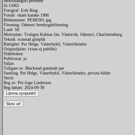
Motivkategori:personer
Id:15065
Fotograf: Erik Ring
Fotoår: okänt kanske 1906
Bildnummer: PEHE001.jpg
Förening: Odensvi hembygdsförening
Land: SE
Motivplats: Troligen Kalmar län, Västervik, Odensvi, Charlottenborg
Teknik: scannad glasplåt
Rättighet: Per Helge, Västerbykil, Västerfärnebo
Originalplats: (visas ej publikt)
Släktboken:
Publiceras: ja
Säljas:
Tidigare nr: Blackstad gammalt par
Samling: Per Helge, Västerbykil, Västerfärnebo, privata bilder
Skick:
Reg av: Per-Inge Linderson
Reg datum: 2024-09-30