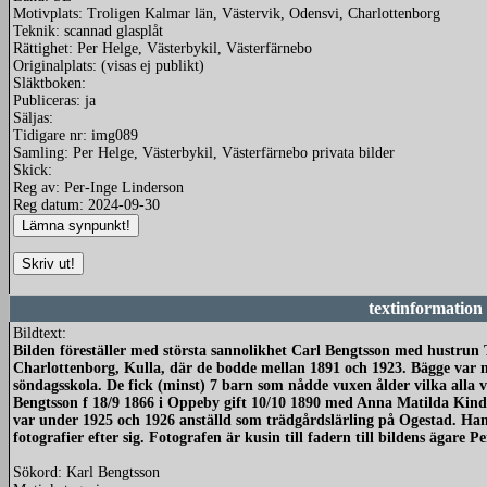
Motivplats: Troligen Kalmar län, Västervik, Odensvi, Charlottenborg
Teknik: scannad glasplåt
Rättighet: Per Helge, Västerbykil, Västerfärnebo
Originalplats: (visas ej publikt)
Släktboken:
Publiceras: ja
Säljas:
Tidigare nr: img089
Samling: Per Helge, Västerbykil, Västerfärnebo privata bilder
Skick:
Reg av: Per-Inge Linderson
Reg datum: 2024-09-30
textinformation
Bildtext:
Bilden föreställer med största sannolikhet Carl Bengtsson med hustrun 
Charlottenborg, Kulla, där de bodde mellan 1891 och 1923. Bägge var m
söndagsskola. De fick (minst) 7 barn som nådde vuxen ålder vilka alla 
Bengtsson f 18/9 1866 i Oppeby gift 10/10 1890 med Anna Matilda Kindal
var under 1925 och 1926 anställd som trädgårdslärling på Ogestad. Han
fotografier efter sig. Fotografen är kusin till fadern till bildens ägare 
Sökord: Karl Bengtsson