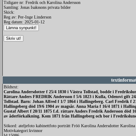
Tidigare nr: Fredrik och Karolina Andersson
Samling: Jonas Isakssons privata bilder
Skick:
Reg av: Per-Inge Linderson
Reg datum: 2025-01-12
textinforma
Bildtext:
Carolina Andersdotter f 25/4 1830 i Västra Tollstad, bodde i Fredriksl
Rättare Anders FREDRIK Andersson f 5/6 1823 i Kulla, Odensvi gift 2
Tollstad. Barn: Johan Alfred f 1/7 1864 i Hallingeberg. Carl Fredrik f 
Hallingeberg död 19/6 1904 av magsår. Anna Maria f 16/4 1871 i Hallin
Gustaf Albert f 20/11 1875 f.d. rättare Anders Fredrik Andersson död 
av åderförkalkning. Kom 1871 från Hallingeberg och bor i Fredrikslund
Sökord: ateljefoto kabinettfoto porträtt Fröö Karolina Andersdotter Karolina
Motivkategori:kvinnor
Id:15086