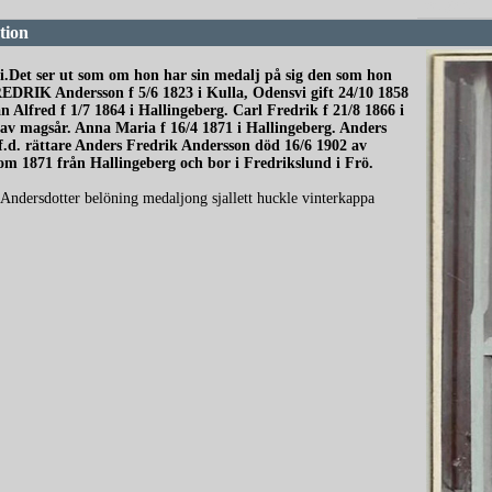
redigera
tion
vi.Det ser ut som om hon har sin medalj på sig den som hon
FREDRIK Andersson f 5/6 1823 i Kulla, Odensvi gift 24/10 1858
Alfred f 1/7 1864 i Hallingeberg. Carl Fredrik f 21/8 1866 i
av magsår. Anna Maria f 16/4 1871 i Hallingeberg. Anders
 f.d. rättare Anders Fredrik Andersson död 16/6 1902 av
m 1871 från Hallingeberg och bor i Fredrikslund i Frö.
 Andersdotter belöning medaljong sjallett huckle vinterkappa